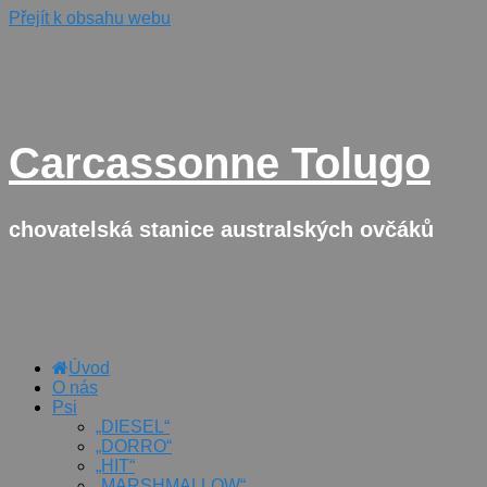
Přejít k obsahu webu
Carcassonne Tolugo
chovatelská stanice australských ovčáků
Úvod
O nás
Psi
„DIESEL“
„DORRO“
„HIT“
„MARSHMALLOW“