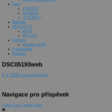
Feny
„PREŠA“
„KAMILA“
„SYDNEY“
Štěňata
ODCHOVY
Vrh I3
Vrh CH3
Výstavy
Výstavy 2026
Fotogalerie
Kontakt
DSC05193web
8. 4. 2026
Lucie Gogolová
Navigace pro příspěvek
Chilli Con Carne 4 dny