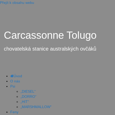
Přejít k obsahu webu
Carcassonne Tolugo
chovatelská stanice australských ovčáků
Úvod
O nás
Psi
„DIESEL“
„DORRO“
„HIT“
„MARSHMALLOW“
Feny