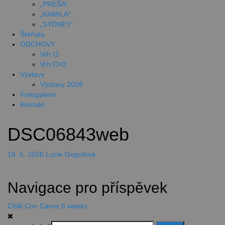
„PREŠA“
„KAMILA“
„SYDNEY“
Štěňata
ODCHOVY
Vrh I3
Vrh CH3
Výstavy
Výstavy 2026
Fotogalerie
Kontakt
DSC06843web
18. 5. 2026
Lucie Gogolová
Navigace pro příspěvek
Chilli Con Carne 6 weeks