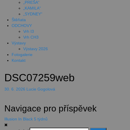
„PREŠA“
„KAMILA“
„SYDNEY“
Štěňata
ODCHOVY
Vrh I3
Vrh CH3
Výstavy
Výstavy 2026
Fotogalerie
Kontakt
DSC07259web
30. 6. 2026
Lucie Gogolová
Navigace pro příspěvek
Illusion In Black 5 týdnů