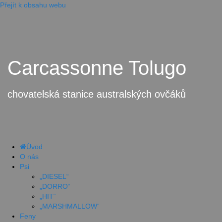
Přejít k obsahu webu
Carcassonne Tolugo
chovatelská stanice australských ovčáků
Úvod
O nás
Psi
„DIESEL“
„DORRO“
„HIT“
„MARSHMALLOW“
Feny